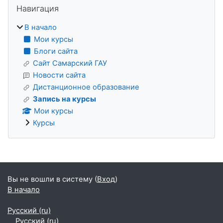
Блоки
Навигация
В начало
Мои курсы
Блоги сайта
Сайт Самарский ГАУ
Новости сайта
Дистанционное образование
Запись на курсы
Мои курсы
Курсы
Дополнительные блоки
Вы не вошли в систему (
Вход
)
В начало
Русский ‎(ru)‎
Русский ‎(ru)‎