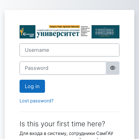
Skip to main content
Log in to Сайт
Username
Password
Log in
Lost password?
Is this your first time here?
Для входа в систему, сотрудники СамГАУ