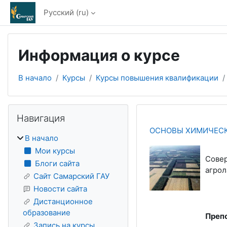
Перейти к основному содержанию
Русский ‎(ru)‎
Информация о курсе
В начало
Курсы
Курсы повышения квалификации
Блоки
Пропустить Навигация
Навигация
ОСНОВЫ ХИМИЧЕС
В начало
Мои курсы
Совер
Блоги сайта
агрол
Сайт Самарский ГАУ
Новости сайта
Дистанционное
образование
Преп
Запись на курсы