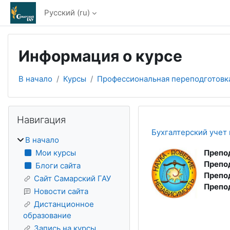
Перейти к основному содержанию
Русский ‎(ru)‎
Информация о курсе
В начало
Курсы
Профессиональная переподготовк
Блоки
Пропустить Навигация
Навигация
Бухгалтерский учет
В начало
Мои курсы
Препо
Препо
Блоги сайта
Препо
Сайт Самарский ГАУ
Препо
Новости сайта
Дистанционное
образование
Запись на курсы