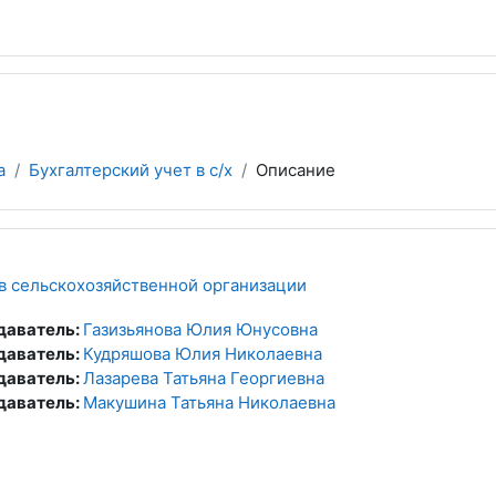
а
Бухгалтерский учет в с/х
Описание
 в сельскохозяйственной организации
даватель:
Газизьянова Юлия Юнусовна
даватель:
Кудряшова Юлия Николаевна
даватель:
Лазарева Татьяна Георгиевна
даватель:
Макушина Татьяна Николаевна