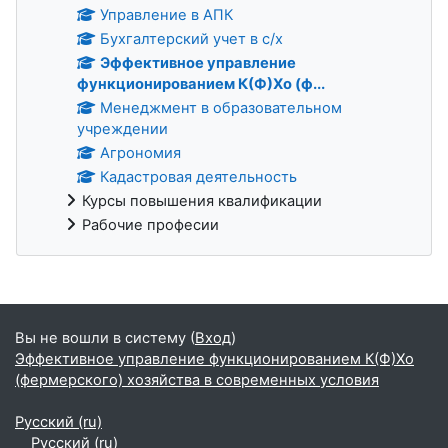
Управление в АПК
Бухгалтерский учет в с/х
Эффективное управление
функционированием К(Ф)Хо (ф...
Менеджмент в образовательном
учреждении
Агрономия
Кадастровая деятельность
Курсы повышения квалификации
Рабочие професии
Дополнительные блоки
Вы не вошли в систему (
Вход
)
Эффективное управление функционированием К(Ф)Хо
(фермерского) хозяйства в современных условия
Русский ‎(ru)‎
Русский ‎(ru)‎