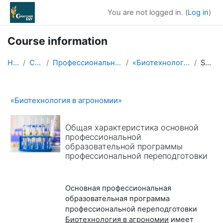
Skip to main content
You are not logged in. (
Log in
)
Course information
Home
Courses
Профессиональная переподготовка
«Биотехнология в агрономии»
Summary
«Биотехнология в агрономии»
Общая характеристика основной
профессиональной
образовательной программы
профессиональной переподготовки
Основная профессиональная
образовательная программа
профессиональной переподготовки
Биотехнология в агрономии
имеет