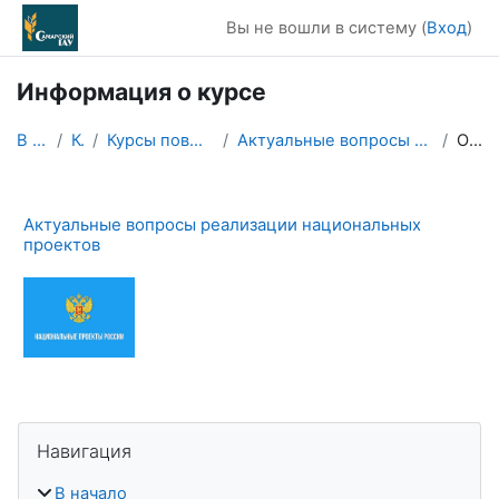
Перейти к основному содержанию
Вы не вошли в систему (
Вход
)
Информация о курсе
В начало
Курсы
Курсы повышения квалификации
Актуальные вопросы реализации национальных проектов
Описание
Актуальные вопросы реализации национальных
проектов
Блоки
Пропустить Навигация
Навигация
В начало